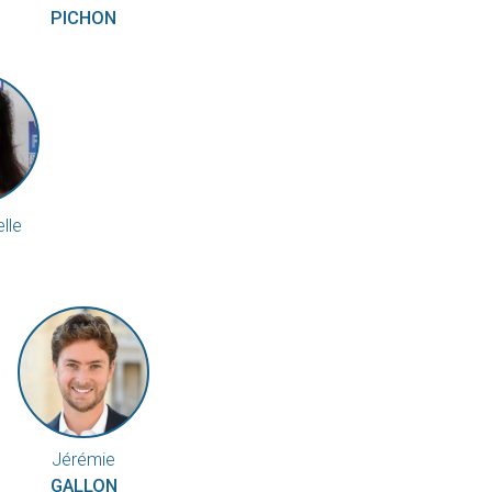
PICHON
lle
S
Jérémie
GALLON