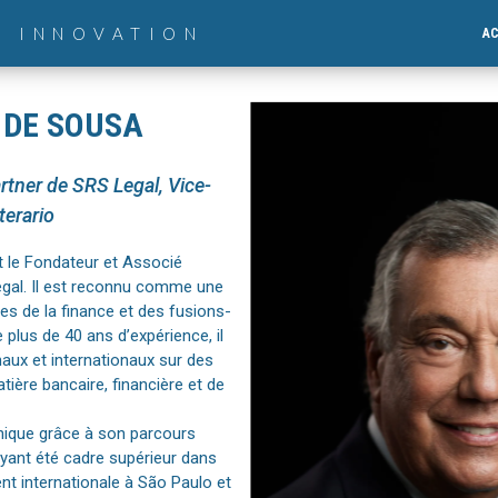
& INNOVATION
AC
 DE SOUSA
rtner de SRS Legal, Vice-
terario
 le Fondateur et Associé
egal. Il est reconnu comme une
s de la finance et des fusions-
 plus de 40 ans d’expérience, il
naux et internationaux sur des
ière bancaire, financière et de
nique grâce à son parcours
ayant été cadre supérieur dans
t internationale à São Paulo et