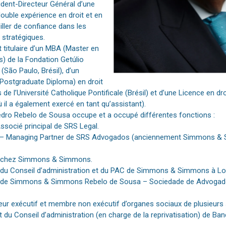
ident-Directeur Général d’une
ouble expérience en droit et en
eiller de confiance dans les
 stratégiques.
titulaire d’un MBA (Master en
s) de la Fondation Getúlio
(São Paulo, Brésil), d’un
(Postgraduate Diploma) en droit
de l’Université Catholique Pontificale (Brésil) et d’une Licence en dro
ù il a également exercé en tant qu’assistant).
edro Rebelo de Sousa occupe et a occupé différentes fonctions :
socié principal de SRS Legal.
 – Managing Partner de SRS Advogados (anciennement Simmons &
é chez Simmons & Simmons.
du Conseil d’administration et du PAC de Simmons & Simmons à Lo
é de Simmons & Simmons Rebelo de Sousa – Sociedade de Advogad
ur exécutif et membre non exécutif d’organes sociaux de plusieurs 
 du Conseil d’administration (en charge de la reprivatisation) de B