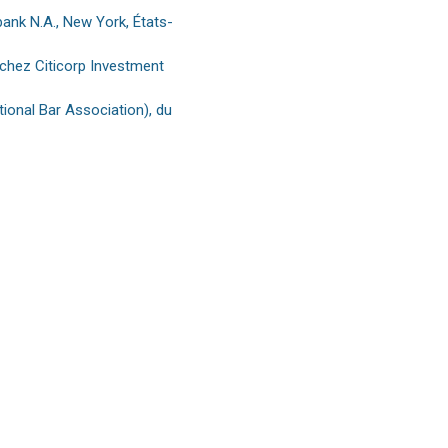
bank N.A., New York, États-
 chez Citicorp Investment
tional Bar Association), du