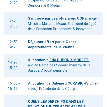
L'Express, Fondateur de Bfm, sur «
12h20
Démocratie & Media »
Synthèse par
Jean-François COPÉ
, ancien
12h20 -
Ministre, Maire de Meaux, Président délégué
12h35
de la Fondation Prospective & Innovation
12h50 -
Déjeuner offert par le Conseil
14h20
départemental de la Vienne
Allocution d'
Eric DUPOND-MORETTI
,
14h30 -
ancien Garde des Sceaux, ministre de la
15h00
Justice, Avocat pénaliste
15h00 -
Allocution de
Salomé ZOURABICHVILI
(en
15h15
vidéo), Présidente de la Géorgie
QUELS LEADERSHIPS DANS LES
RELATIONS INTERNATIONALES ?