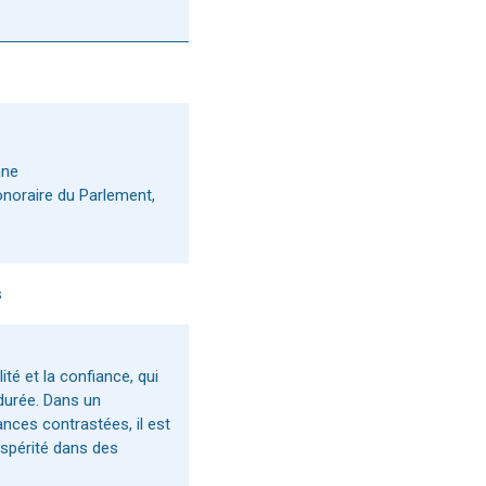
nne
onoraire du Parlement,
s
ité et la confiance, qui
 durée. Dans un
ces contrastées, il est
rospérité dans des