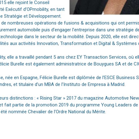
015 elle rejoint le Conseil
té Exécutif d’OPmobility, en tant
e Stratégie et Développement.
 de nombreuses opérations de fusions & acquisitions qui ont permis
urement automobile puis d’engager l’entreprise dans une stratégie de 
 technologie dans le secteur de la mobilité. Depuis 2020, elle est dire
lités aux activités Innovation, Transformation et Digital & Systèmes
ty, elle a travaillé pendant 5 ans chez EY Transaction Services, où el
Félicie Burelle est également administratrice de Bouygues SA et de 
e, née en Espagne, Félicie Burelle est diplômée de l’ESCE Business S
dres, et titulaire d’un MBA de l’Instituto de Empresa à Madrid.
ieurs distinctions : « Rising Star » 2017 du magazine Automotive Ne
 et fait partie de la promotion 2019 du programme Young Leaders de
a été nommée Chevalier de l’Ordre National du Mérite.