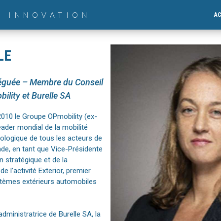
& INNOVATION
AC
LE
éléguée – Membre du Conseil
ility et Burelle SA
n 2010 le Groupe OPmobility (ex-
ader mondial de la mobilité
nologique de tous les acteurs de
nde, en tant que Vice-Présidente
n stratégique et de la
 l’activité Exterior, premier
tèmes extérieurs automobiles
dministratrice de Burelle SA, la