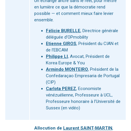
Un échange ancré dans le réel, pour mettre
en lumière ce que la démocratie rend
possible — et comment mieux faire levier
ensemble.
Félicie BURELLE
, Directrice générale
déléguée d’OPmobility
Etienne GIROS
, Président du CIAN et
de l’EBCAM
Philippe LI
, Avocat, Président de
Korea Europe & You
Armindo MONTEIRO
, Président de la
Confedaraçao Empresaria de Portugal
(CIP)
Carlota PEREZ
, Economiste
vénézuélienne, Professeure à UCL,
Professeure honoraire à l’Université de
Sussex (en vidéo)
Allocution de
Laurent SAINT-MARTIN
,