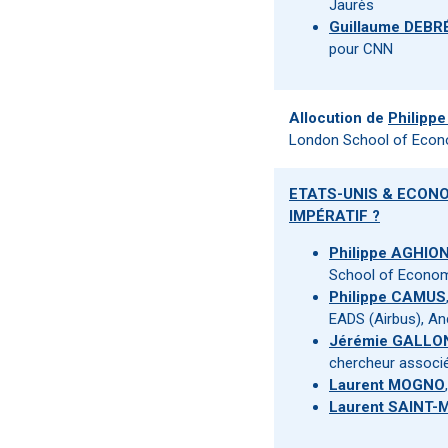
Jaurès
Guillaume DEBR
pour CNN
Allocution de
Philipp
London School of Econ
ETATS-UNIS & ECONO
IMPÉRATIF ?
Philippe AGHIO
School of Econom
Philippe CAMUS
EADS (Airbus), An
Jérémie GALLO
chercheur associé 
Laurent MOGNO
Laurent SAINT-