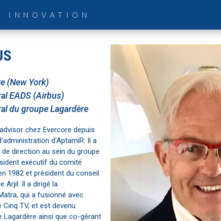
& INNOVATION
US
re (New York)
ral EADS (Airbus)
ral du groupe Lagardère
 advisor chez Evercore depuis
d'administration d'AptamiR. Il a
de direction au sein du groupe
ident exécutif du comité
en 1982 et président du conseil
rjil. Il a dirigé la
Matra, qui a fusionné avec
de Cinq TV, et est devenu
e Lagardère ainsi que co-gérant