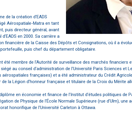
ine de la création d'EADS
irigé Aérospatiale-Matra en tant
t, puis directeur général, avant
l d'EADS en 2000. Sa carrière a
on financière de la Caisse des Dépôts et Consignations, où il a évol
 portefeuille, puis chef du département obligataire.
 été membre de l'Autorité de surveillance des marchés financiers et
 siégé au conseil d'administration de l'Université Paris Sciences et L
s aérospatiales françaises) et a été administrateur du Crédit Agrico
r de la Légion d'honneur française et titulaire de la Croix du Mérite a
diplôme en économie et finance de l'Institut d'études politiques de P
gation de Physique de l'École Normale Supérieure (rue d'Ulm), une a
torat honorifique de l'Université Carleton à Ottawa.