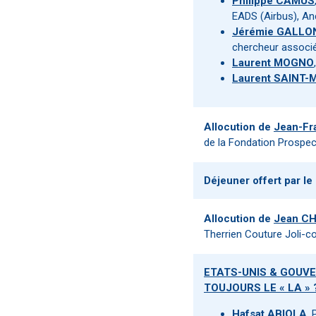
Philippe CAMUS
EADS (Airbus), An
Jérémie GALLO
chercheur associé 
Laurent MOGNO
Laurent SAINT-
Allocution de
Jean-Fr
de la Fondation Prospec
Déjeuner offert par le
Allocution de
Jean C
Therrien Couture Joli-c
ETATS-UNIS & GOUVE
TOUJOURS LE « LA » 
Hafsat ABIOLA
,