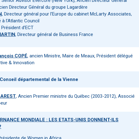
, Senior Advisor Evercore (New York), Ancien Directeur General
cien Directeur Général du groupe Lagardère
N
, Directeur général pour l’Europe du cabinet McLarty Associates,
à l’Atlantic Council
, Président d’ECT
MARTIN
, Directeur général de Business France
ançois COPÉ
, ancien Ministre, Maire de Meaux, Président délégué
tive & Innovation
 Conseil départemental de la Vienne
HAREST
, Ancien Premier ministre du Québec (2003-2012), Associé
oeur
RNANCE MONDIALE : LES ETATS-UNIS DONNENT-ILS
?
 Présidente de Women in Africa