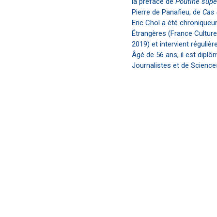
la préface de
Poutine supe
Pierre de Panafieu, de
Cas 
Eric Chol a été chroniqueu
Étrangères (France Culture
2019) et intervient réguliè
Âgé de 56 ans, il est dipl
Journalistes et de Science