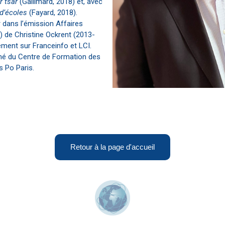
r tsar
(Gallimard, 2018) et, avec
d’écoles
(Fayard, 2018).
r dans l’émission Affaires
) de Christine Ockrent (2013-
rement sur Franceinfo et LCI.
ômé du Centre de Formation des
s Po Paris.
Retour à la page d'accueil